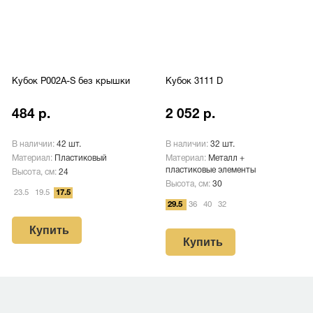
Кубок P002A-S без крышки
Кубок 3111 D
484 р.
2 052 р.
В наличии:
42 шт.
В наличии:
32 шт.
Материал:
Пластиковый
Материал:
Металл +
пластиковые элементы
Высота, см:
24
Высота, см:
30
23.5
19.5
17.5
29.5
36
40
32
Купить
Купить