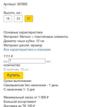
Артикул:
267893
Высота, см :
СУВЕНИРЫ
РАСПРОДАЖА
ПОИСК ПО
ЗНАЧКИ
18
23
27
СОБЫТИЮ
Основные характеристики
Материал:
Металл + пластиковые элементы
Диаметр чаши кубка:
12 см
Материал цоколя:
мрамор
Все характеристики и описание
1111 ₽
количество
В наличии: 10 шт.
Купить
Сроки выполнения:
Самовывозом без нанесения -
1 день
С нанесеним
1- 3 дня
Минимальный заказ от 1 000 ₽
Большой ассортимент
Доставка до ТК 150 ₽