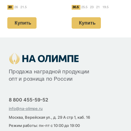
30
26
21.5
30.5
25.5
23
21
19.5
Купить
Купить
Продажа наградной продукции
опт и розница по России
8 800 455-59-52
info@na-olimpe.ru
Москва, Верейская ул., д. 29 А стр 1, каб. 16
Режим работы: пн-пт с 10:00 до 19:00