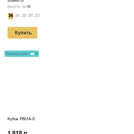
элементы
Высота, см:
36
36
34
29
26
23
Купить
Примеры работ
6
Кубок P801A-S
1 818 р.