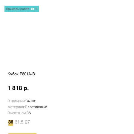
Примеры работ
8
Кубок P801A-B
1 818 р.
В наличии:
34 шт.
Материал:
Пластиковый
Высота, см:
36
36
31.5
27