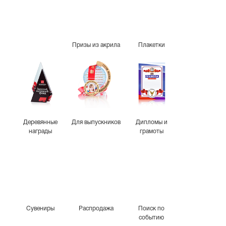
Призы из акрила
Плакетки
Деревянные
Для выпускников
Дипломы и
награды
грамоты
Сувениры
Распродажа
Поиск по
событию