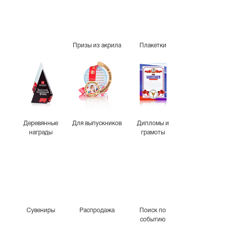
Призы из акрила
Плакетки
Деревянные
Для выпускников
Дипломы и
награды
грамоты
Сувениры
Распродажа
Поиск по
событию