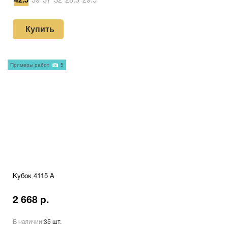
42.5
39
37
32
28.5
29.5
Купить
Примеры работ
5
Кубок 4115 A
2 668 р.
В наличии:
35 шт.