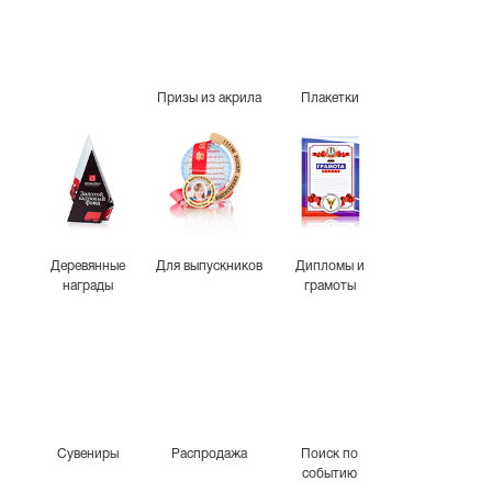
Призы из акрила
Плакетки
Деревянные
Для выпускников
Дипломы и
награды
грамоты
Сувениры
Распродажа
Поиск по
событию