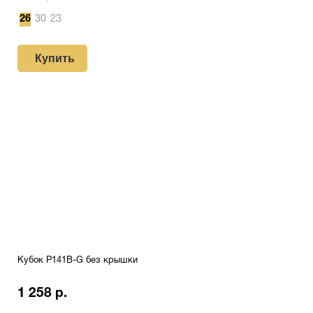
26
30
23
Купить
Кубок P141B-G без крышки
1 258 р.