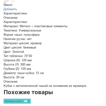
Макет
Добавить
Характеристики
Описание
Характеристики
Материал:
Металл + пластиковые элементы
Тематика:
Универсальные
Форма чаши:
полусфера
Наличие ручек:
нет
Материал цоколя:
мрамор
Цвет цоколя:
бежевый
Цвет:
Золотой
Тип таблички:
70*30
Ширина (X):
120 мм
Высота (Y):
300 мм
Глубина (Z):
120 мм
Диаметр чаши кубка:
12 см
Высота:
30 см
Описание
Кубок с металлической чашей на основании из мрамора.
Похожие товары
Примеры работ
2