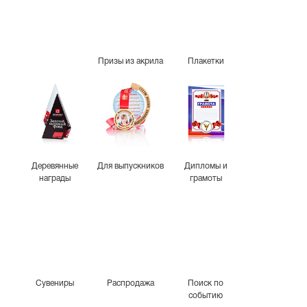
Призы из акрила
Плакетки
Деревянные
Для выпускников
Дипломы и
награды
грамоты
Сувениры
Распродажа
Поиск по
событию