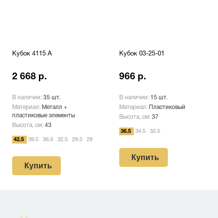
Кубок 4115 A
Кубок 03-25-01
2 668 р.
966 р.
В наличии:
35 шт.
В наличии:
15 шт.
Материал:
Металл +
Материал:
Пластиковый
пластиковые элементы
Высота, см:
37
Высота, см:
43
36.5
34.5
32.5
42.5
39.5
36.5
32.5
29.5
29
Купить
Купить