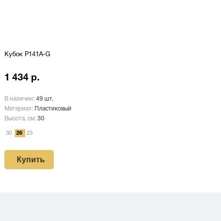
Кубок P141A-G
1 434 р.
В наличии:
49 шт.
Материал:
Пластиковый
Высота, см:
30
30
26
23
Купить