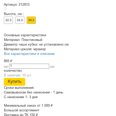
Артикул:
212813
Высота, см :
СУВЕНИРЫ
РАСПРОДАЖА
ПОИСК ПО
ЗНАЧКИ
32.5
34.5
36.5
СОБЫТИЮ
Основные характеристики
Материал:
Пластиковый
Диаметр чаши кубка:
не установлено см
Материал цоколя:
мрамор
Все характеристики и описание
893 ₽
количество
В наличии: 10 шт.
Купить
Сроки выполнения:
Самовывозом без нанесения -
1 день
С нанесеним
1- 3 дня
Минимальный заказ от 1 000 ₽
Большой ассортимент
Доставка до ТК 150 ₽