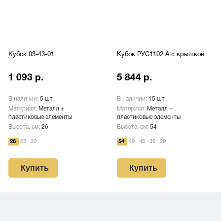
Кубок 03-43-01
Кубок РУС1102 A с крышкой
1 093 р.
5 844 р.
В наличии:
5 шт.
В наличии:
15 шт.
Материал:
Металл +
Материал:
Металл +
пластиковые элементы
пластиковые элементы
Высота, см:
26
Высота, см:
54
26
23
20
54
49
45
39
29
Купить
Купить