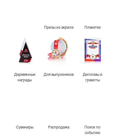
Призы из акрила
Плакетки
Деревянные
Для выпускников
Дипломы и
награды
грамоты
Сувениры
Распродажа
Поиск по
событию