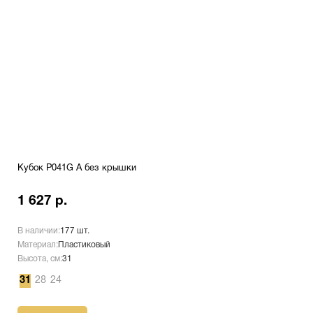
Кубок P041G A без крышки
1 627 р.
В наличии:
177 шт.
Материал:
Пластиковый
Высота, см:
31
31
28
24