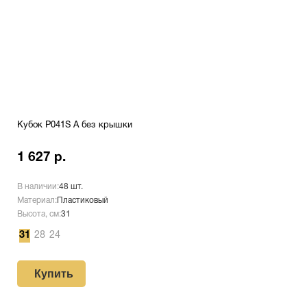
Кубок P041S A без крышки
1 627 р.
В наличии:
48 шт.
Материал:
Пластиковый
Высота, см:
31
31
28
24
Купить