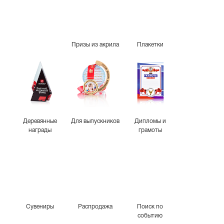
Призы из акрила
Плакетки
Деревянные
Для выпускников
Дипломы и
награды
грамоты
Сувениры
Распродажа
Поиск по
событию