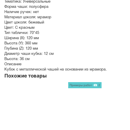
Тематика:
Универсальные
Форма чаши:
полусфера
Наличие ручек:
нет
Материал цоколя:
мрамор
Цвет цоколя:
бежевый
Цвет:
С красным
Тип таблички:
70*45
Ширина (X):
120 мм
Высота (Y):
360 мм
Глубина (Z):
120 мм
Диаметр чаши кубка:
12 см
Высота:
36 см
Описание
Кубок с металлической чашей на основании из мрамора.
Похожие товары
Примеры работ
2