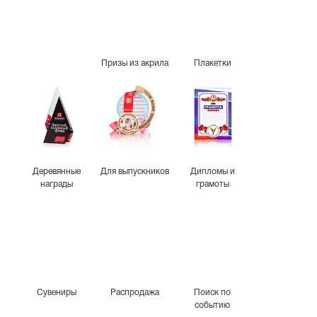
Призы из акрила
Плакетки
Деревянные
Для выпускников
Дипломы и
награды
грамоты
Сувениры
Распродажа
Поиск по
событию