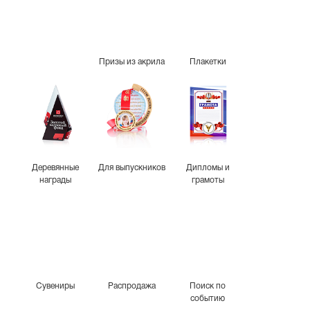
Призы из акрила
Плакетки
Деревянные
Для выпускников
Дипломы и
награды
грамоты
Сувениры
Распродажа
Поиск по
событию