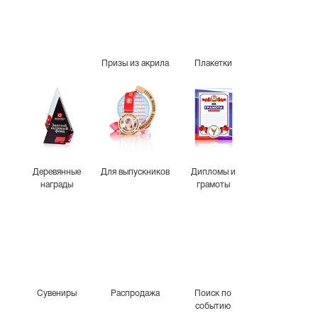
Призы из акрила
Плакетки
Деревянные
Для выпускников
Дипломы и
награды
грамоты
Сувениры
Распродажа
Поиск по
событию