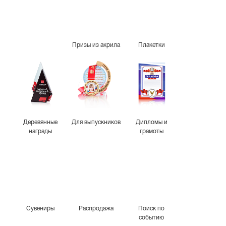
Призы из акрила
Плакетки
Деревянные
Для выпускников
Дипломы и
награды
грамоты
Сувениры
Распродажа
Поиск по
событию