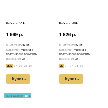
Кубок 7051A
Кубок 7046A
1 669 р.
1 826 р.
В наличии:
86 шт.
В наличии:
35 шт.
Материал:
Металл +
Материал:
Металл +
пластиковые элементы
пластиковые элементы
Высота, см:
36
Высота, см:
35
35.5
27
21
31
24
35
31
27
24
21
Купить
Купить
Примеры работ
1