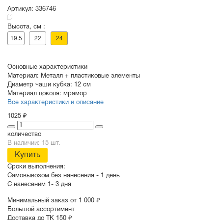
Артикул:
336746
Высота, см :
СУВЕНИРЫ
РАСПРОДАЖА
ПОИСК ПО
ЗНАЧКИ
19.5
22
24
СОБЫТИЮ
Основные характеристики
Материал:
Металл + пластиковые элементы
Диаметр чаши кубка:
12 см
Материал цоколя:
мрамор
Все характеристики и описание
1025 ₽
количество
В наличии: 15 шт.
Купить
Сроки выполнения:
Самовывозом без нанесения -
1 день
С нанесеним
1- 3 дня
Минимальный заказ от 1 000 ₽
Большой ассортимент
Доставка до ТК 150 ₽