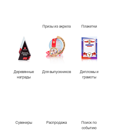
Призы из акрила
Плакетки
Деревянные
Для выпускников
Дипломы и
награды
грамоты
Сувениры
Распродажа
Поиск по
событию