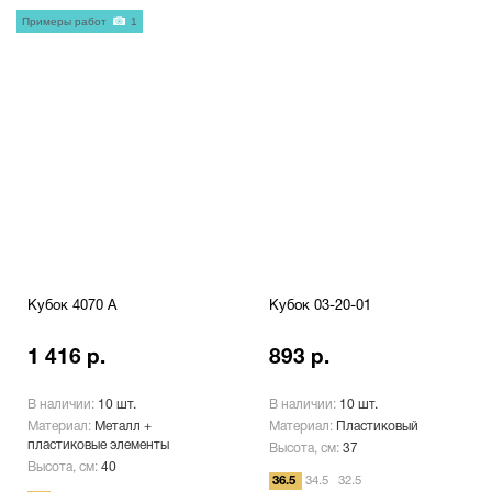
Примеры работ
1
Кубок 4070 A
Кубок 03-20-01
1 416 р.
893 р.
В наличии:
10 шт.
В наличии:
10 шт.
Материал:
Металл +
Материал:
Пластиковый
пластиковые элементы
Высота, см:
37
Высота, см:
40
36.5
34.5
32.5