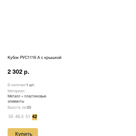
Кубок РУС1116 A с крышкой
2 302 р.
В наличии:
1 шт.
Материал:
Металл + пластиковые
элементы
Высота, см:
55
55
46.5
51
42
Купить