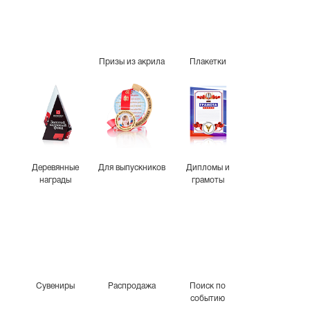
Призы из акрила
Плакетки
Деревянные
Для выпускников
Дипломы и
награды
грамоты
Сувениры
Распродажа
Поиск по
событию