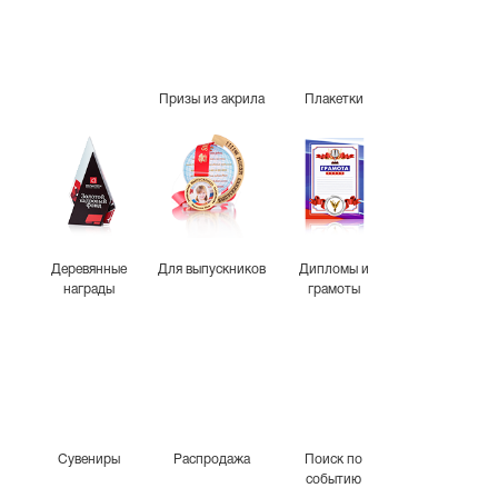
Призы из акрила
Плакетки
Деревянные
Для выпускников
Дипломы и
награды
грамоты
Сувениры
Распродажа
Поиск по
событию