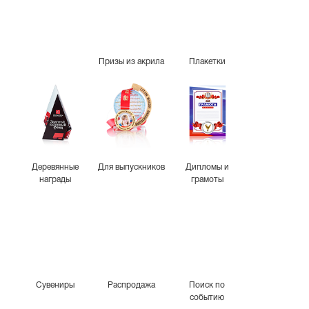
Призы из акрила
Плакетки
Деревянные
Для выпускников
Дипломы и
награды
грамоты
Сувениры
Распродажа
Поиск по
событию