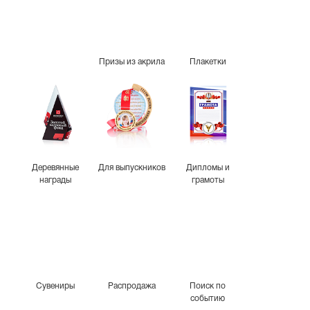
Призы из акрила
Плакетки
Деревянные
Для выпускников
Дипломы и
награды
грамоты
Сувениры
Распродажа
Поиск по
событию