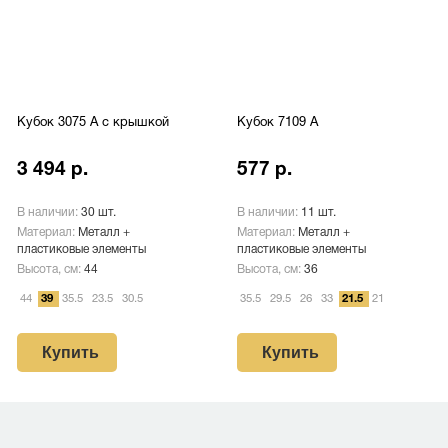
Кубок 3075 A с крышкой
Кубок 7109 A
3 494 р.
577 р.
В наличии:
30 шт.
В наличии:
11 шт.
Материал:
Металл +
Материал:
Металл +
пластиковые элементы
пластиковые элементы
Высота, см:
44
Высота, см:
36
44
39
35.5
23.5
30.5
35.5
29.5
26
33
21.5
21
Купить
Купить