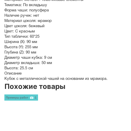
Материал:
Металл + пластиковые элементы
Тематика:
По вкладышу
Форма чаши:
полусфера
Наличие ручек:
нет
Материал цоколя:
мрамор
Цвет цоколя:
бежевый
Цвет:
С красным
Тип таблички:
60*25
Ширина (X):
90 мм
Высота (Y):
255 мм
Глубина (Z):
90 мм
Диаметр чаши кубка:
9 см
Диаметр вкладыша:
50 мм
Высота:
25.5 см
Описание
Кубок с металлической чашей на основании из мрамора.
Похожие товары
Примеры работ
1