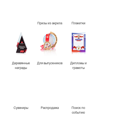
Призы из акрила
Плакетки
Деревянные
Для выпускников
Дипломы и
награды
грамоты
Сувениры
Распродажа
Поиск по
событию