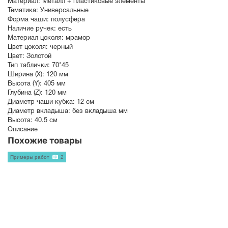
Материал:
Металл + пластиковые элементы
Тематика:
Универсальные
Форма чаши:
полусфера
Наличие ручек:
есть
Материал цоколя:
мрамор
Цвет цоколя:
черный
Цвет:
Золотой
Тип таблички:
70*45
Ширина (X):
120 мм
Высота (Y):
405 мм
Глубина (Z):
120 мм
Диаметр чаши кубка:
12 см
Диаметр вкладыша:
без вкладыша мм
Высота:
40.5 см
Описание
Похожие товары
Примеры работ
2