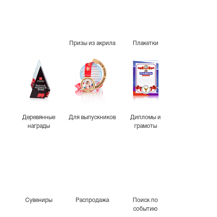
Призы из акрила
Плакетки
Деревянные
Для выпускников
Дипломы и
награды
грамоты
Сувениры
Распродажа
Поиск по
событию