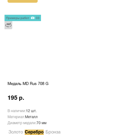
Примеры работ
33
Медаль MD Rus 708 G
195 р.
В наличии:
12 шт.
Материал:
Металл
Диаметр медали:
70 мм
Золото
Серебро
Бронза