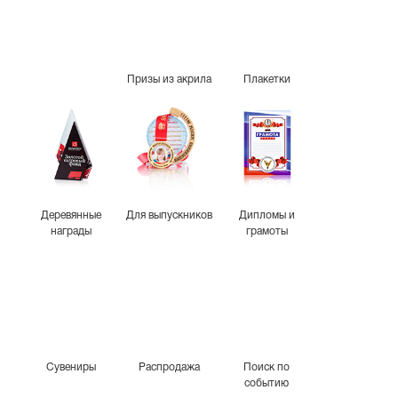
Призы из акрила
Плакетки
Деревянные
Для выпускников
Дипломы и
награды
грамоты
Сувениры
Распродажа
Поиск по
событию