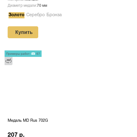
Диаметр медали:
70 мм
Золото
Серебро
Бронза
Купить
Примеры работ
67
Медаль MD Rus 702G
207 р.