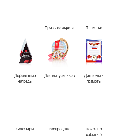
Призы из акрила
Плакетки
Деревянные
Для выпускников
Дипломы и
награды
грамоты
Сувениры
Распродажа
Поиск по
событию