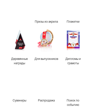
Призы из акрила
Плакетки
Деревянные
Для выпускников
Дипломы и
награды
грамоты
Сувениры
Распродажа
Поиск по
событию