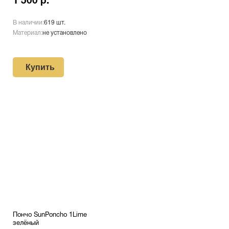
1 500 р.
В наличии:
619 шт.
Материал:
не установлено
Купить
Пончо SunPoncho 1Lime
зелёный