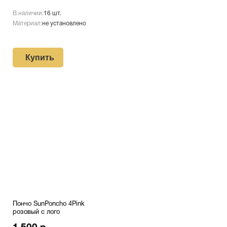
В наличии:
16 шт.
Материал:
не установлено
Купить
Пончо SunPoncho 4Pink
розовый с лого