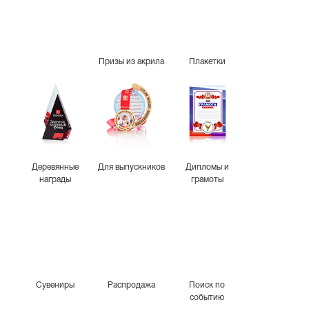
Призы из акрила
Плакетки
Деревянные
Для выпускников
Дипломы и
награды
грамоты
Сувениры
Распродажа
Поиск по
событию