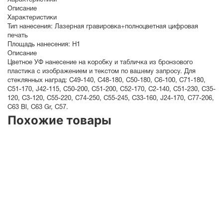
Характеристики
Описание
Характеристики
Тип нанесения:
Лазерная гравировка+полноцветная цифровая
печать
Площадь нанесения:
Н1
Описание
Цветное УФ нанесение на коробку и табличка из бронзового
пластика с изображением и текстом по вашему запросу. Для
стеклянных наград: С49-140, С48-180, C50-180, C6-100, C71-180,
C51-170, J42-115, C50-200, C51-200, C52-170, C2-140, C51-230, C35-
120, C3-120, C55-220, C74-250, C55-245, C33-160, J24-170, C77-206,
C63 Bl, C63 Gr, C57.
Похожие товары