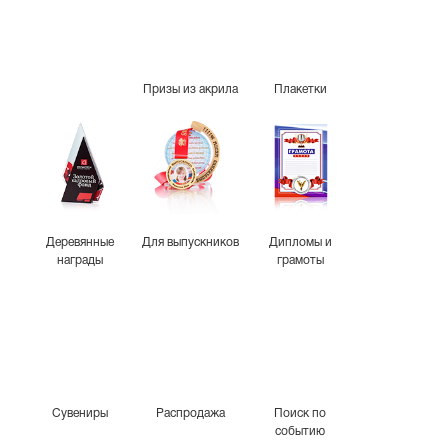
Призы из акрила
Плакетки
Деревянные
Для выпускников
Дипломы и
награды
грамоты
Сувениры
Распродажа
Поиск по
событию