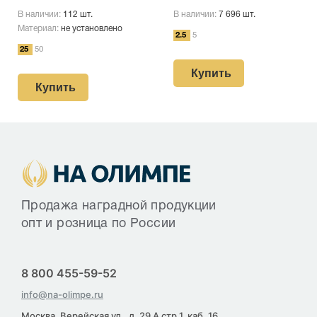
В наличии:
112 шт.
В наличии:
7 696 шт.
Материал:
не установлено
2.5
5
25
50
Купить
Купить
Продажа наградной продукции
опт и розница по России
8 800 455-59-52
info@na-olimpe.ru
Москва, Верейская ул., д. 29 А стр 1, каб. 16