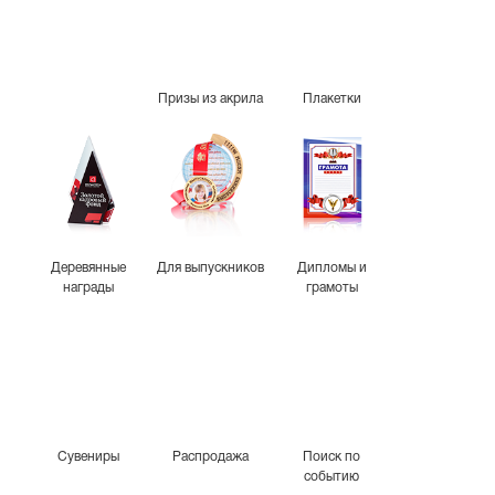
Призы из акрила
Плакетки
Деревянные
Для выпускников
Дипломы и
награды
грамоты
Сувениры
Распродажа
Поиск по
событию