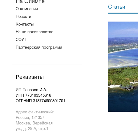
На Олимпе
Статьи
О компании
Новости
Контакты
Наше производство
СОУТ
Партнерская программа
Реквизиты
ИП Полозов И.А.
ИНН 773103345616
ОГРНИП 318774600301701
Адрес фактический:
Россия, 121357,
Москва, Верейская
ул., д. 29 А, стр.1