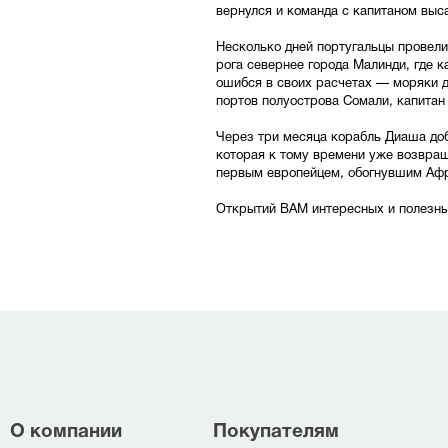
вернулся и команда с капитаном выса
Несколько дней португальцы провели 
рога севернее города Малинди, где 
ошибся в своих расчетах — моряки дв
портов полуострова Сомали, капитан
Через три месяца корабль Диаша доб
которая к тому времени уже возвращ
первым европейцем, обогнувшим Афри
Открытий ВАМ интересных и полезны
О компании
Покупателям