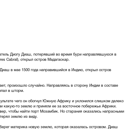
ватель Диогу Диаш, потерявший во время бури направлявшуюся в
es Cabral), открыл остров Мадагаскар.
Диаш в мае 1500 года направившийся в Индию, открыл остров
вает, произошло случайно. Направляясь в сторону Индии в составе
опал в шторм.
зультате чего он обогнул Южную Африку и уклонился слишком далеко
или какую-то землю и приняли ее за восточное побережье Африки.
евер, чтобы найти порт Мозамбик. Но старания оказались напрасными
терял землю из виду.
 берег материка новую землю, которая оказалась островом. Диаш