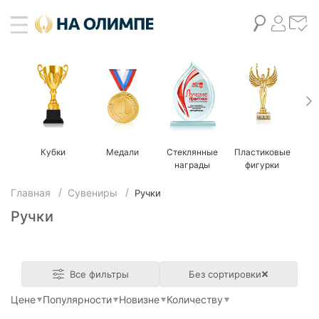
Кубки
Медали
Стеклянные
Пластиковые
М
награды
фигурки
Главная
Сувениры
Ручки
Ручки
Все фильтры
Без сортировки
Цене
Популярности
Новизне
Количеству