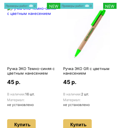
NEW
NEW
Примеры работ
2
Примеры работ
3
Ручка ЭКО Темно-синяя с
Ручка ЭКО GR с цветным
цветным нанесением
нанесением
45 р.
45 р.
В наличии:
16 шт.
В наличии:
2 шт.
Материал:
Материал:
не установлено
не установлено
Купить
Купить