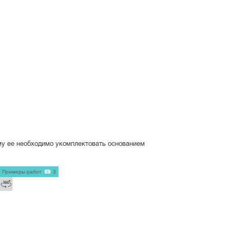
му ее необходимо укомплектовать основанием
Примеры работ
3