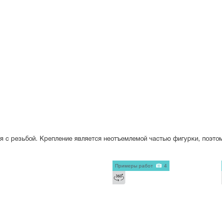
я с резьбой. Крепление является неотъемлемой частью фигурки, поэто
Примеры работ
4