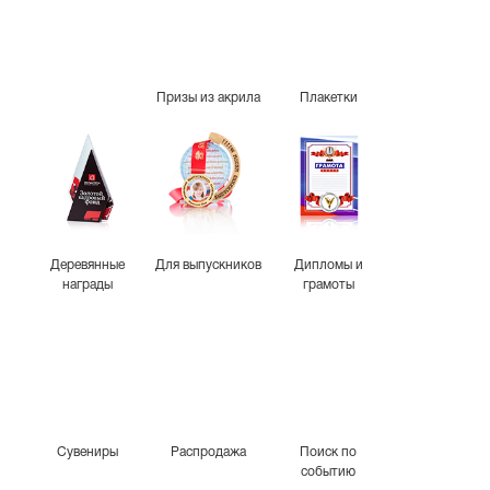
Призы из акрила
Плакетки
Деревянные
Для выпускников
Дипломы и
награды
грамоты
Сувениры
Распродажа
Поиск по
событию