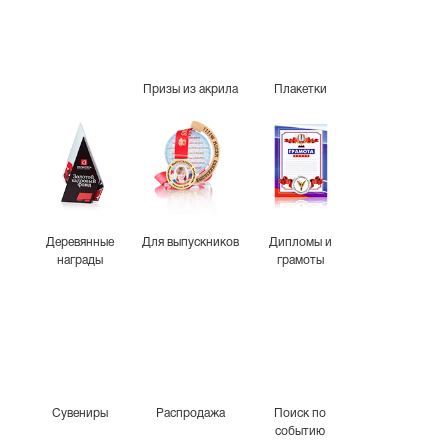
Призы из акрила
Плакетки
Деревянные
Для выпускников
Дипломы и
награды
грамоты
Сувениры
Распродажа
Поиск по
событию