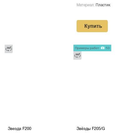
Материал:
Пластик
Купить
Примеры работ
53
Звезда F200
Звёзды F205/G