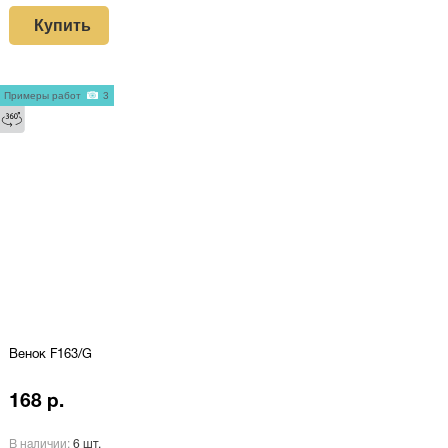
Купить
Примеры работ
3
Венок F163/G
168 р.
В наличии:
6 шт.