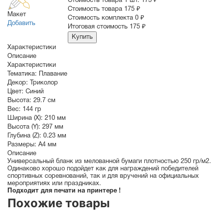
Стоимость товара 1 шт.
175 ₽
Cтоимость товара
175 ₽
Макет
Стоимость комплекта
0 ₽
Добавить
Итоговая стоимость
175 ₽
Купить
Характеристики
Описание
Характеристики
Тематика:
Плавание
Декор:
Триколор
Цвет:
Синий
Высота:
29.7 см
Вес:
144 гр
Ширина (X):
210 мм
Высота (Y):
297 мм
Глубина (Z):
0.23 мм
Размеры:
A4 мм
Описание
Универсальный бланк из мелованной бумаги плотностью 250 гр/м2.
Одинаково хорошо подойдет как для награждений победителей
спортивных соревнований, так и для вручений на официальных
мероприятиях или праздниках.
Подходит для печати на принтере !
Похожие товары