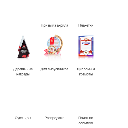
Призы из акрила
Плакетки
Деревянные
Для выпускников
Дипломы и
награды
грамоты
Сувениры
Распродажа
Поиск по
событию