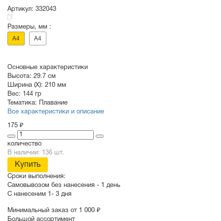
Артикул:
332043
Размеры, мм :
СУВЕНИРЫ
РАСПРОДАЖА
ПОИСК ПО
ЗНАЧКИ
A4
A4
СОБЫТИЮ
Основные характеристики
Высота:
29.7 см
Ширина (X):
210 мм
Вес:
144 гр
Тематика:
Плавание
Все характеристики и описание
175 ₽
количество
В наличии: 136 шт.
Купить
Сроки выполнения:
Самовывозом без нанесения -
1 день
С нанесеним
1- 3 дня
Минимальный заказ от 1 000 ₽
Большой ассортимент