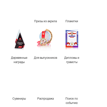
Призы из акрила
Плакетки
Деревянные
Для выпускников
Дипломы и
награды
грамоты
Сувениры
Распродажа
Поиск по
событию