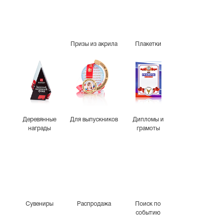
Призы из акрила
Плакетки
Деревянные
Для выпускников
Дипломы и
награды
грамоты
Сувениры
Распродажа
Поиск по
событию