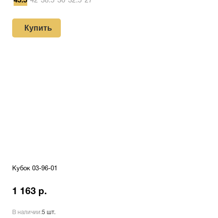
45.5
42
38.5
36
32.5
27
Купить
Кубок 03-96-01
1 163 р.
В наличии:
5 шт.