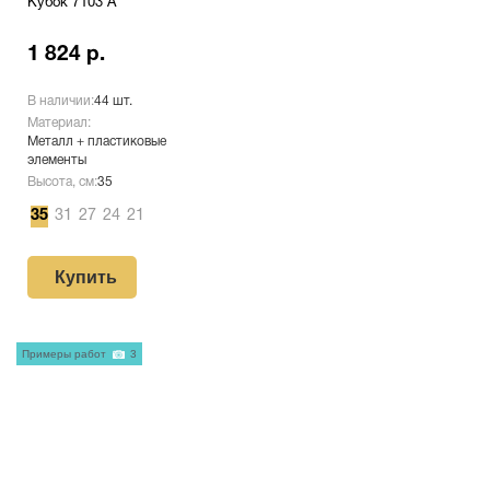
Кубок 7103 A
1 824 р.
В наличии:
44 шт.
Материал:
Металл + пластиковые
элементы
Высота, см:
35
35
31
27
24
21
Купить
Примеры работ
3