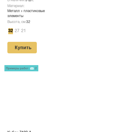
В наличии:
3 шт.
Материал:
Металл + пластиковые
элементы
Высота, см:
32
32
27
21
Купить
Примеры работ
2