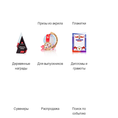
Призы из акрила
Плакетки
Деревянные
Для выпускников
Дипломы и
награды
грамоты
Сувениры
Распродажа
Поиск по
событию