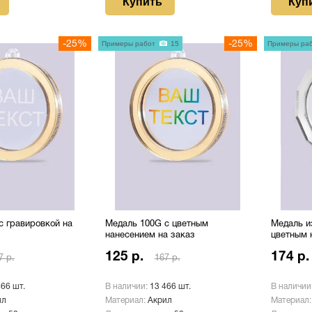
Купить
Куп
-25%
Примеры работ
15
-25%
Примеры ра
с гравировкой на
Медаль 100G с цветным
Медаль и
нанесением на заказ
цветным 
125 р.
174 р.
7 р.
167 р.
466 шт.
В наличии:
13 466 шт.
В наличии
ил
Материал:
Акрил
Материал