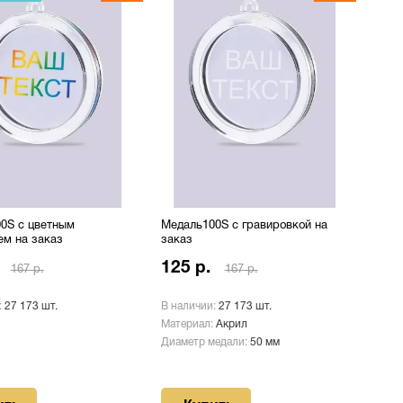
0S с цветным
Медаль100S с гравировкой на
ем на заказ
заказ
125 р.
167 р.
167 р.
:
27 173 шт.
В наличии:
27 173 шт.
Материал:
Акрил
Диаметр медали:
50 мм