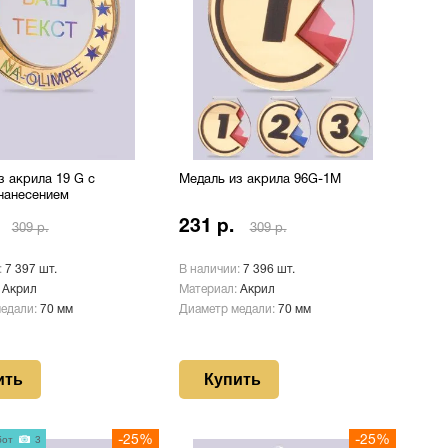
з акрила 19 G с
Медаль из акрила 96G-1M
нанесением
231 р.
309 р.
309 р.
:
7 397 шт.
В наличии:
7 396 шт.
:
Акрил
Материал:
Акрил
медали:
70 мм
Диаметр медали:
70 мм
ить
Купить
бот
3
-25%
-25%