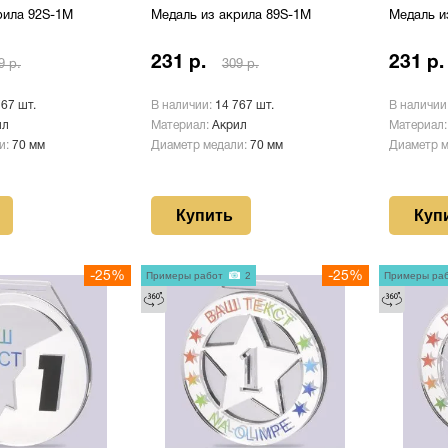
рила 92S-1M
Медаль из акрила 89S-1M
Медаль и
231 р.
231 р.
9 р.
309 р.
767 шт.
В наличии:
14 767 шт.
В наличии
ил
Материал:
Акрил
Материал
и:
70 мм
Диаметр медали:
70 мм
Диаметр 
Купить
Куп
-25%
Примеры работ
2
-25%
Примеры ра