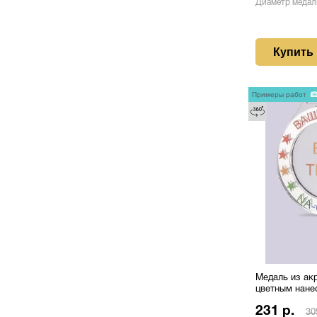
Диаметр медал
Купить
Примеры работ
Медаль из акр
цветным нане
231 р.
30