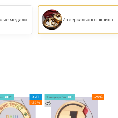
ьные медали
Из зеркального акрила
бот
25
ХИТ
Примеры работ
3
-25%
-25%