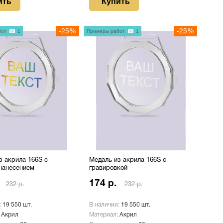
ить
Купить
бот
1
-25%
Примеры работ
1
-25%
з акрила 166S с
Медаль из акрила 166S с
нанесением
гравировкой
174 р.
232 р.
232 р.
:
19 550 шт.
В наличии:
19 550 шт.
:
Акрил
Материал:
Акрил