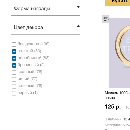
Купить
Форма награды
Цвет декора
без декора
(
136
)
золотой
(
83
)
серебряный
(
83
)
бронзовый
(
2
)
красный
(
78
)
синий
(
77
)
зеленый
(
78
)
черный
(
1
)
Медаль 100G 
заказ
125 р.
16
В наличии:
13 
Материал:
Акр