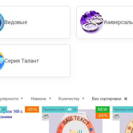
Видовые
Универсал
Серия Талант
улярности
Новизне
Количеству
Без сортировки
40
-25%
Примеры работ
34
NEW
Примеры ра
-25%