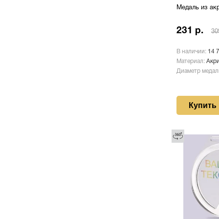
Медаль из ак
231 р.
30
В наличии:
14 
Материал:
Акр
Диаметр медал
Купить