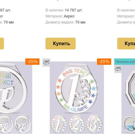
767 шт.
В наличии:
14 767 шт.
В наличии
ил
Материал:
Акрил
Материал
и:
70 мм
Диаметр медали:
70 мм
Диаметр 
Купить
Куп
-25%
-25%
Примеры ра