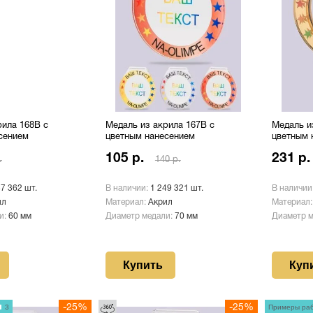
рила 168B с
Медаль из акрила 167B с
Медаль и
сением
цветным нанесением
цветным 
105 р.
231 р.
.
140 р.
47 362 шт.
В наличии:
1 249 321 шт.
В наличии
ил
Материал:
Акрил
Материал
и:
60 мм
Диаметр медали:
70 мм
Диаметр 
Купить
Куп
3
-25%
-25%
Примеры ра