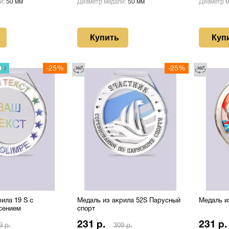
и:
50 мм
Диаметр медали:
50 мм
Диаметр 
Купить
Куп
2
-25%
-25%
ила 19 S с
Медаль из акрила 52S Парусный
Медаль и
сением
спорт
231 р.
231 р.
9 р.
309 р.