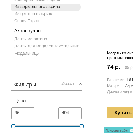
Из зеркального акрила
Из цветного акрила
Серия Талант
Аксессуары
Ленты из сатина
Ленты для медалей текстильные
Медальницы
Медаль из ак
цветным нане
74 р.
99 р
В наличии:
1 6
сбросить
Фильтры
Материал:
Акр
Диаметр медал
Цена
Купить
Примеры работ