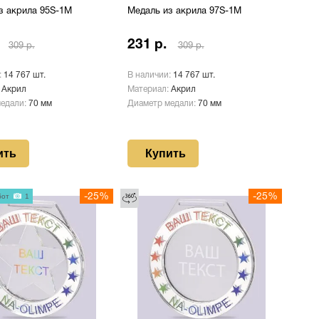
з акрила 95S-1M
Медаль из акрила 97S-1M
231 р.
309 р.
309 р.
:
14 767 шт.
В наличии:
14 767 шт.
:
Акрил
Материал:
Акрил
медали:
70 мм
Диаметр медали:
70 мм
ить
Купить
бот
1
-25%
-25%