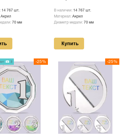
:
14 767 шт.
В наличии:
14 767 шт.
:
Акрил
Материал:
Акрил
медали:
70 мм
Диаметр медали:
70 мм
ить
Купить
бот
3
-25%
-25%