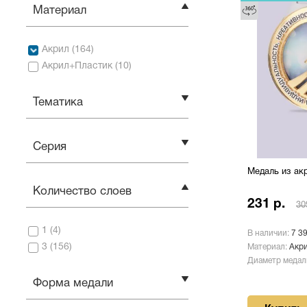
Материал
Акрил
(
164
)
Акрил+Пластик
(
10
)
Тематика
Серия
Медаль из ак
Количество слоев
231 р.
30
1
(
4
)
В наличии:
7 3
3
(
156
)
Материал:
Акр
Диаметр медал
Форма медали