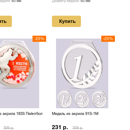
медали:
60 мм
Диаметр медали:
60 мм
ить
Купить
-25%
-25%
з акрила 183S Пейнтбол
Медаль из акрила 91S-1M
231 р.
309 р.
309 р.