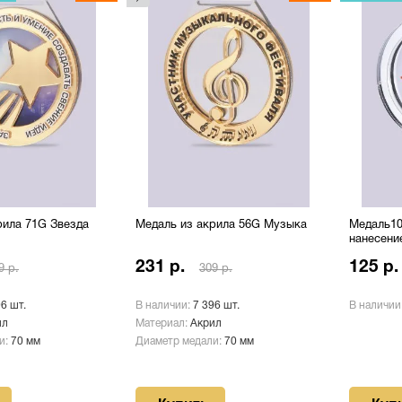
рила 71G Звезда
Медаль из акрила 56G Музыка
Медаль10
нанесени
231 р.
125 р.
9 р.
309 р.
96 шт.
В наличии:
7 396 шт.
В наличии
ил
Материал:
Акрил
и:
70 мм
Диаметр медали:
70 мм