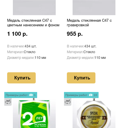
Медаль стеклянная C47 с
Медаль стеклянная C47 с
цветным нанесением и фоном
гравировкой
1 100 р.
955 р.
В наличии:
434 шт.
В наличии:
434 шт.
Материал:
Стекло
Материал:
Стекло
Диаметр медали:
110 мм
Диаметр медали:
110 мм
Купить
Купить
Примеры работ
1
Примеры работ
10