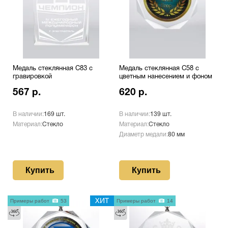
Медаль стеклянная C83 с
Медаль стеклянная C58 с
гравировкой
цветным нанесением и фоном
567 р.
620 р.
В наличии:
169 шт.
В наличии:
139 шт.
Материал:
Стекло
Материал:
Стекло
Диаметр медали:
80 мм
Купить
Купить
Примеры работ
53
ХИТ
Примеры работ
14