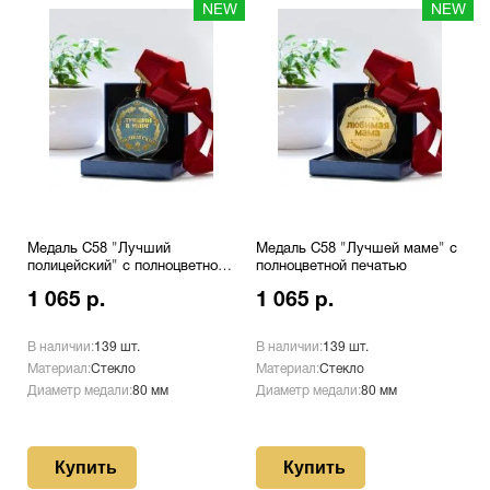
NEW
NEW
Медаль С58 "Лучший
Медаль С58 "Лучшей маме" с
полицейский" с полноцветной
полноцветной печатью
печатью
1 065 р.
1 065 р.
В наличии:
139 шт.
В наличии:
139 шт.
Материал:
Стекло
Материал:
Стекло
Диаметр медали:
80 мм
Диаметр медали:
80 мм
Купить
Купить