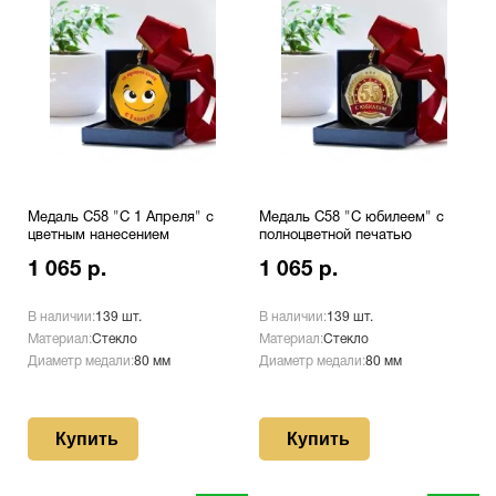
Медаль С58 "С 1 Апреля" с
Медаль С58 "С юбилеем" с
цветным нанесением
полноцветной печатью
1 065 р.
1 065 р.
В наличии:
139 шт.
В наличии:
139 шт.
Материал:
Стекло
Материал:
Стекло
Диаметр медали:
80 мм
Диаметр медали:
80 мм
Купить
Купить