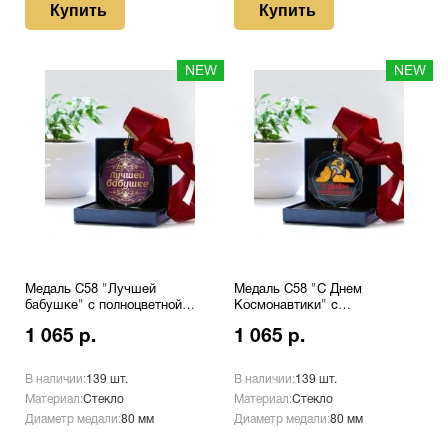
Купить
Купить
NEW
NEW
Медаль С58 "Лучшей
Медаль С58 "С Днем
бабушке" с полноцветной
Космонавтики" с
печатью
полноцветной печатью
1 065 р.
1 065 р.
В наличии:
139 шт.
В наличии:
139 шт.
Материал:
Стекло
Материал:
Стекло
Диаметр медали:
80 мм
Диаметр медали:
80 мм