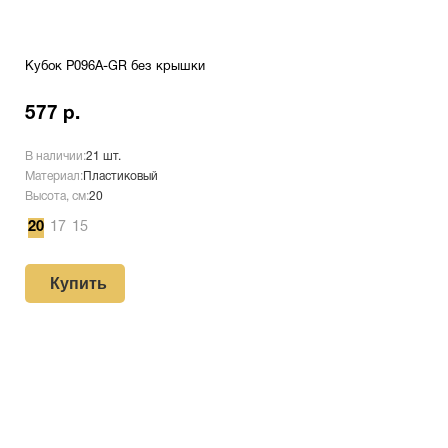
Кубок P096A-GR без крышки
577 р.
В наличии:
21 шт.
Материал:
Пластиковый
Высота, см:
20
20
17
15
Купить