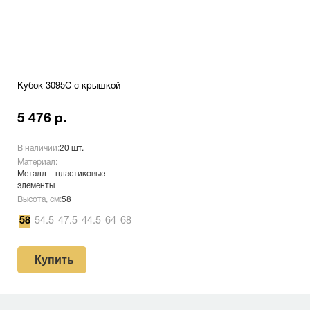
Кубок 3095C с крышкой
5 476 р.
В наличии:
20 шт.
Материал:
Металл + пластиковые
элементы
Высота, см:
58
58
54.5
47.5
44.5
64
68
Купить