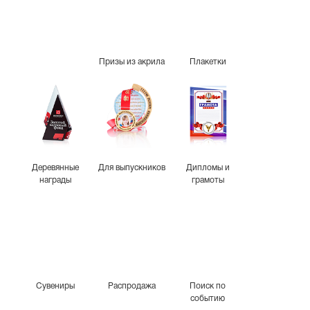
Призы из акрила
Плакетки
Деревянные
Для выпускников
Дипломы и
награды
грамоты
Сувениры
Распродажа
Поиск по
событию