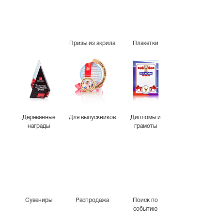
Призы из акрила
Плакетки
Деревянные
Для выпускников
Дипломы и
награды
грамоты
Сувениры
Распродажа
Поиск по
событию