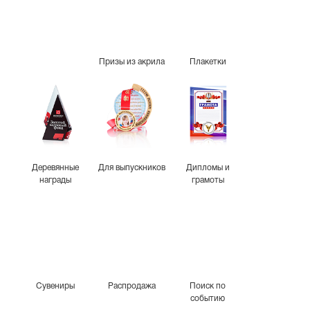
Призы из акрила
Плакетки
Деревянные
Для выпускников
Дипломы и
награды
грамоты
Сувениры
Распродажа
Поиск по
событию