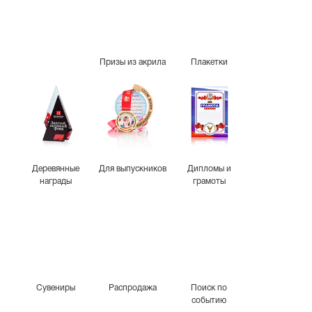
Призы из акрила
Плакетки
Деревянные
Для выпускников
Дипломы и
награды
грамоты
Сувениры
Распродажа
Поиск по
событию