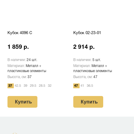
Кубок 4096 C
Кубок 02-23-01
1 859 р.
2 914 р.
В наличии:
24 шт.
В наличии:
5 шт.
Материал:
Металл +
Материал:
Металл +
пластиковые элементы
пластиковые элементы
Высота, см:
37
Высота, см:
47
37
42.5
39
29.5
28.5
32
47
41
36.5
Купить
Купить