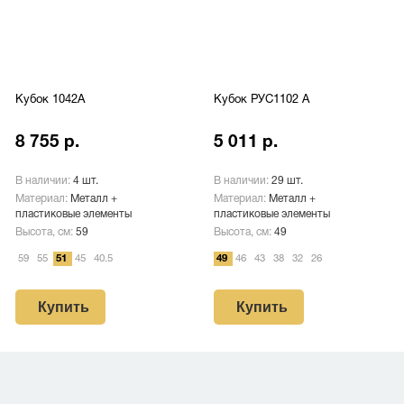
Кубок 1042A
Кубок РУС1102 A
8 755 р.
5 011 р.
В наличии:
4 шт.
В наличии:
29 шт.
Материал:
Металл +
Материал:
Металл +
пластиковые элементы
пластиковые элементы
Высота, см:
59
Высота, см:
49
59
55
51
45
40.5
49
46
43
38
32
26
Купить
Купить