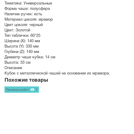
Тематика:
Универсальные
Форма чаши:
полусфера
Наличие ручек:
есть
Материал цоколя:
мрамор
Цвет цоколя:
черный
Цвет:
Золотой
Тип таблички:
60*25
Ширина (X):
140 мм
Высота (Y):
330 мм
Глубина (Z):
140 мм
Диаметр чаши кубка:
14 см
Высота:
33 см
Описание
Кубок с металлической чашей на основании из мрамора.
Похожие товары
Примеры работ
7